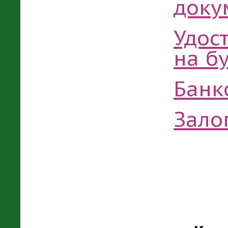
доку
Удос
на б
Банк
Зало