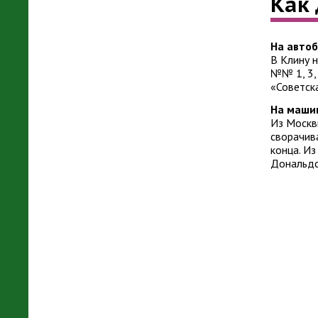
Как
На автоб
В Клину 
№№ 1, 3, 
«Советск
На маши
Из Москв
сворачива
конца. Из
Дональдс