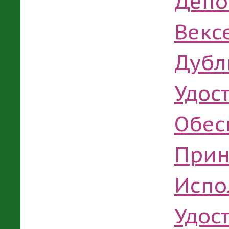
Депо
Векс
Дубл
Удос
Обес
Прин
Испо
Удос