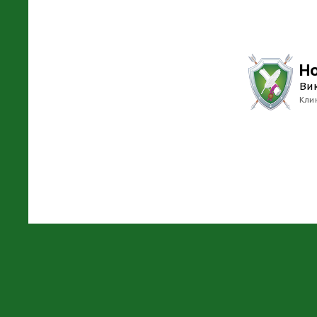
Н
Ви
Кли