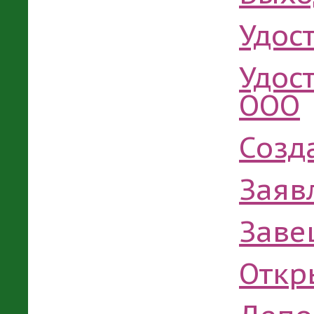
Удос
Удос
ООО
Созд
Заяв
Заве
Откр