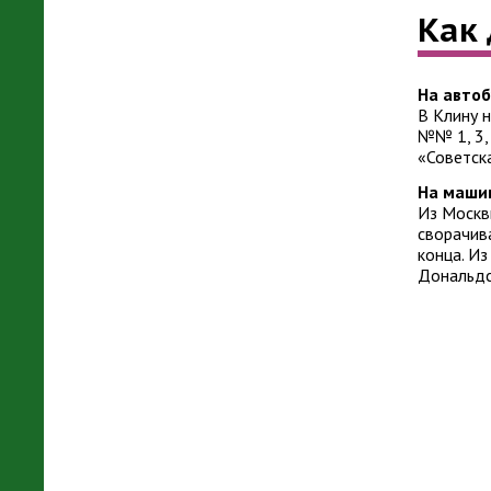
Как
На автоб
В Клину 
№№ 1, 3, 
«Советск
На маши
Из Москв
сворачива
конца. Из
Дональдс