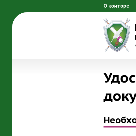
Перейти к основному содержанию
О конторе
Удос
док
Необх