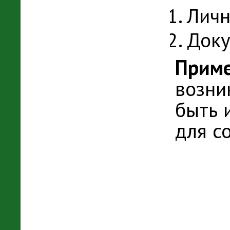
Личн
Доку
Приме
возни
быть 
для с