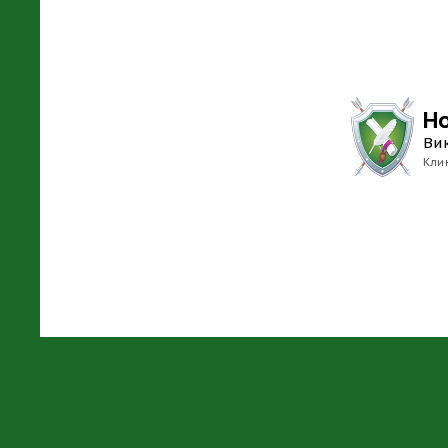
Н
Ви
Кли